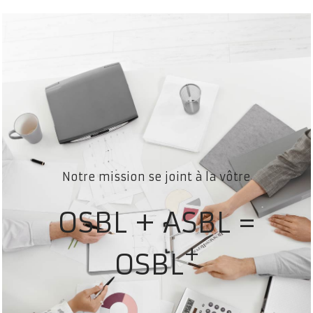
Notre mission se joint à la vôtre
OSBL + ASBL =
+
OSBL